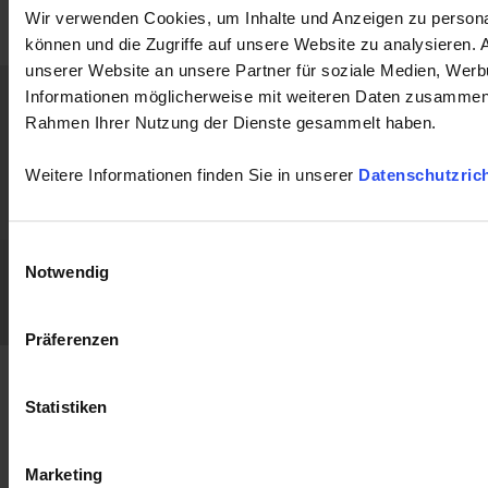
Wir verwenden Cookies, um Inhalte und Anzeigen zu personal
können und die Zugriffe auf unsere Website zu analysieren.
unserer Website an unsere Partner für soziale Medien, Werb
Informationen möglicherweise mit weiteren Daten zusammen, d
Home
Neuigkeiten
Konzern
Anwendungen
Rahmen Ihrer Nutzung der Dienste gesammelt haben.
Produkte
Industrie
Support
Publikationen
Weitere Informationen finden Sie in unserer
Datenschutzrich
Begleiten Sie
Presse
Kontakt
uns
Einwilligungsauswahl
Chauvin Arnoux Metrix
AG
GPT
Impressum / Haftungsausschluss
Notwendig
Datenschutzerklärung
FAQ
LinkedIn
Facebook
Twitter
Instagram
Präferenzen
Statistiken
Marketing