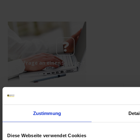
Frage an einen Service-Techniker
LabView
8345
CA8336
F407
PEL103
CA8334
CA6161
CA6163
CA8333
8345
CA8345
CA8331
Zustimmung
Detai
Diese Webseite verwendet Cookies