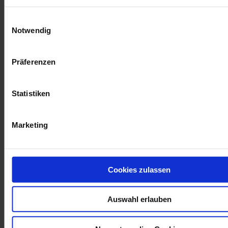
Weitere Informationen finden Sie in unserer
Datenschutzrich
Einwilligungsauswahl
Notwendig
Präferenzen
1 Ergebnis(se) :
Statistiken
Marketing
Cookies zulassen
Frage an einen Service-Techniker
Auswahl erlauben