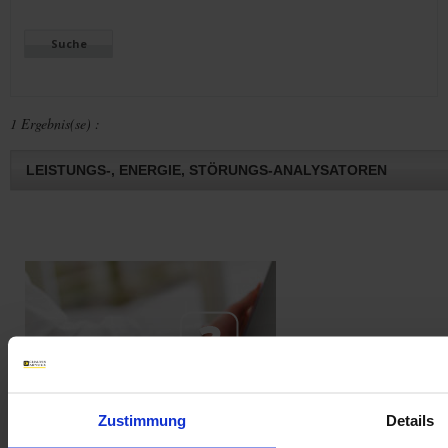
1 Ergebnis(se) :
LEISTUNGS-, ENERGIE, STÖRUNGS-ANALYSATOREN
Frage an einen Service-Techniker
Zustimmung
Details