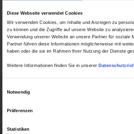
LabWindows
CA
CA8336
Diese Webseite verwendet Cookies
8345
Firmware
LabView
F407
PEL103
CA1954
CA8333
CA8436
C
Wir verwenden Cookies, um Inhalte und Anzeigen zu personal
zu können und die Zugriffe auf unsere Website zu analysier
Verwendung unserer Website an unsere Partner für soziale 
Partner führen diese Informationen möglicherweise mit weite
haben oder die sie im Rahmen Ihrer Nutzung der Dienste g
Weitere Informationen finden Sie in unserer
Datenschutzrich
Home
Neuigkeiten
Konzern
Anwendungen
Einwilligungsauswahl
Notwendig
Produkte
Industrie
Support
Publikationen
Begleiten Sie
Präferenzen
Presse
Kontakt
uns
Statistiken
Chauvin Arnoux Metrix
AG
GPT
Impressum / Haftungsausschluss