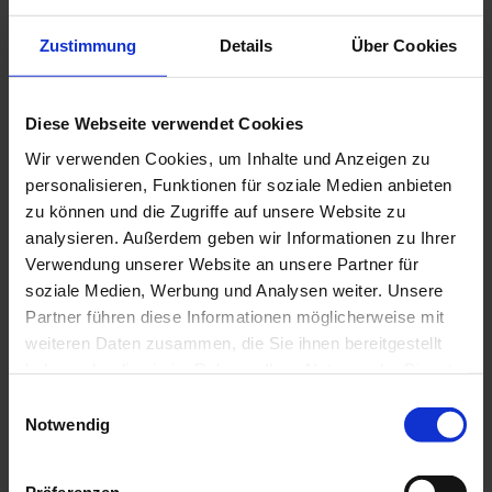
Utilisateur :
Akli BOUARABA
Zustimmung
Details
Über Cookies
Thème :
Benutzung der Geräte
Catégorie :
Recorder
Diese Webseite verwendet Cookies
Sous-catégorie :
Mehrkanal Leistung-Energie
Produit :
Wir verwenden Cookies, um Inhalte und Anzeigen zu
personalisieren, Funktionen für soziale Medien anbieten
zu können und die Zugriffe auf unsere Website zu
analysieren. Außerdem geben wir Informationen zu Ihrer
Question :
23/07/2024
Verwendung unserer Website an unsere Partner für
Bonjour, J'ai besoin du guide de démarrage rapide et de la notice de
fonctionnement du PEL 112 et PEL 113 en d'autres langues que celles
soziale Medien, Werbung und Analysen weiter. Unsere
proposées sur le site web. Est-ce possible de les avoir ?
Partner führen diese Informationen möglicherweise mit
Réponse :
23/07/2024
weiteren Daten zusammen, die Sie ihnen bereitgestellt
Bonjour,
haben oder die sie im Rahmen Ihrer Nutzung der Dienste
Il existe d'autres langues pour les guides de démarrage rapide et notices de
gesammelt haben.
Einwilligungsauswahl
fonctionnement du PEL112 et PEL113
Notwendig
Weitere Informationen finden Sie in unserer
Guides de démarrage rapide :
Datenschutzrichtlinie
.
Guide de démarrage rapide en Suédois