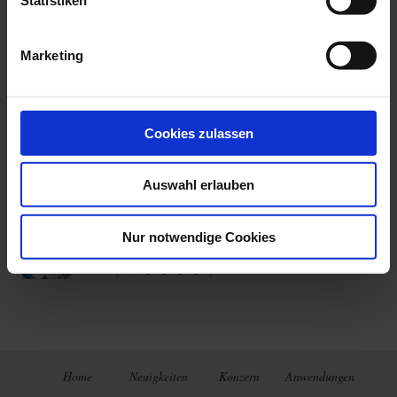
besonders gut zugänglich. Das Gerät erfüllt selbstverständlich die
Anforderungen der IEC-Normen 61000-4-30 und 61010 600V CAT IV.
Lesen sie hier den Artikel in der "Utility Products"
Marketing
Cookies zulassen
Auswahl erlauben
Letzte Veröffentlichungen
Auswahl Umweltmessungen 2023
Nur notwendige Cookies
Home
Neuigkeiten
Konzern
Anwendungen