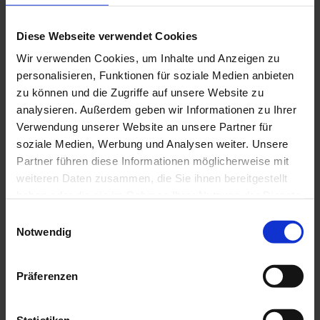
Archiv
Diese Webseite verwendet Cookies
Qualistar+ C.A 8333 zum
Wir verwenden Cookies, um Inhalte und Anzeigen zu
besten Produkt des Jahres
personalisieren, Funktionen für soziale Medien anbieten
zu können und die Zugriffe auf unsere Website zu
2014 gewählt
analysieren. Außerdem geben wir Informationen zu Ihrer
Verwendung unserer Website an unsere Partner für
Nach der US-amerikanischen Fachzeitschrift "Utility
soziale Medien, Werbung und Analysen weiter. Unsere
Products" ist der C.A 8333 das beste Produkt des
Partner führen diese Informationen möglicherweise mit
weiteren Daten zusammen, die Sie ihnen bereitgestellt
Jahres 2014.
haben oder die sie im Rahmen Ihrer Nutzung der Dienste
gesammelt haben.
Der Leistungs- und Energieanalysator C.A
Einwilligungsauswahl
8333 ist einfach zu benutzen und er ist
Notwendig
kompakt und stoßfest aufgebaut. Er
Weitere Informationen finden Sie in unserer
ermöglicht Technikern und Ingenieuren die
Datenschutzrichtlinie
.
elektrische Leistungsaufnahme zu
Präferenzen
analysieren und die Qualität der
Stromversorgung in Einphasen-, Zweiphasen- und Drehstromnetzen
zu prüfen. Die Spannungs- und Stromanschlüsse des C.A 8333 sind
Statistiken