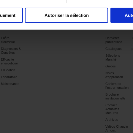
Groupe CA.
quement
Autoriser la sélection
Aut
Applications
Produits
Industrie
Support
Publications
Filière
Dernières
électrique
publications
Diagnostics &
Catalogues
Contrôles
Sélections
Efficacité
Marché
énergétique
Guides
Education
Notes
Laboratoire
d'application
Maintenance
Cahiers de
l'instrumentation
Brochure
institutionnelle
Contact
Actualités
Mesures
Archives
Vidéos Chauvin
Arnoux