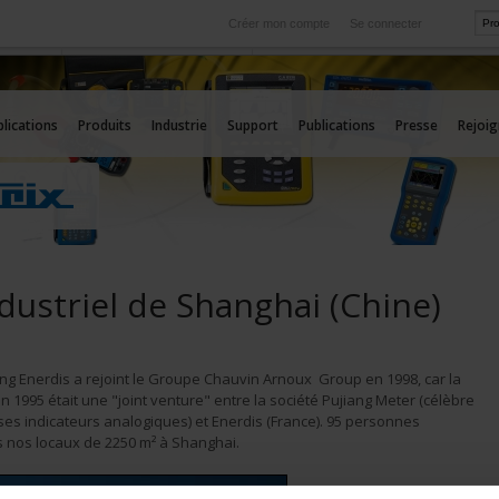
Créer mon compte
Se connecter
International
rvice
Nos filiales à l'étranger
lications
Produits
Industrie
Support
Publications
Presse
Rejoi
ndustriel de Shanghai (Chine)
ng Enerdis a rejoint le Groupe Chauvin Arnoux Group en 1998, car la
n 1995 était une "joint venture" entre la société Pujiang Meter (célèbre
ses indicateurs analogiques) et Enerdis (France). 95 personnes
ns nos locaux de 2250 m² à Shanghai.