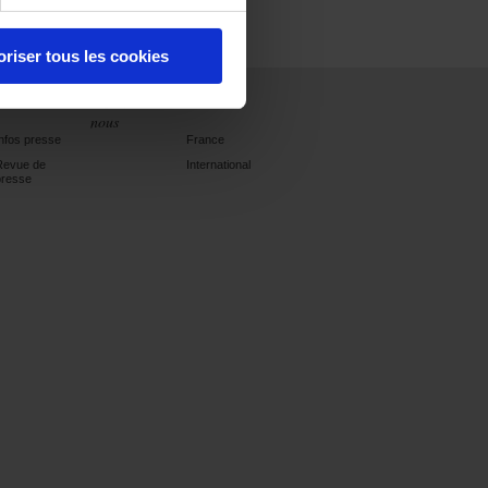
oriser tous les cookies
Presse
Rejoignez-
Contact
nous
Infos presse
France
Revue de
International
presse