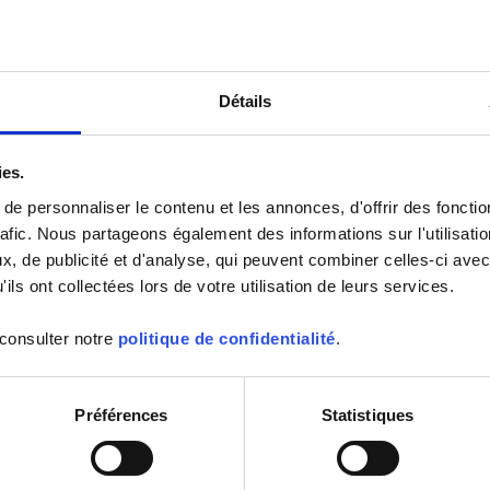
Détails
ies.
e personnaliser le contenu et les annonces, d'offrir des fonctio
le montage d'une large gamme de produits, allant des indicateurs
assiques et des transducteurs jusqu'aux produits plus sophistiqués
rafic. Nous partageons également des informations sur l'utilisati
ntrôleurs, les multimètres numériques et les pinces.
, de publicité et d'analyse, qui peuvent combiner celles-ci avec
ils ont collectées lors de votre utilisation de leurs services.
Notre activité est certifiée ISO9001
et comprend des fonctions telles
 consulter notre
politique de confidentialité
.
que les Etudes, la Fabrication,
l'Assurance Qualité et la
Logistique, ainsi que la vente et le
Préférences
Statistiques
marketing sur le marché local.
Tous nos produits sont montés
selon les normes de qualité
exigeantes mises en œuvre par le