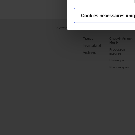
Cookies nécessaires uni
Accueil
Actualités
La société
France
Chauvin Arnoux
Metrix
International
Production
Archives
intégrée
Historique
Nos marques