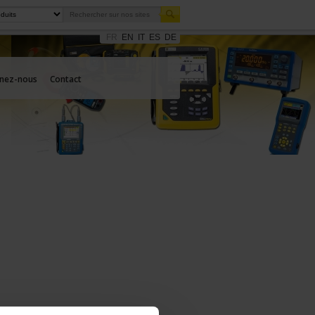
FR
EN
IT
ES
DE
gnez-nous
Contact