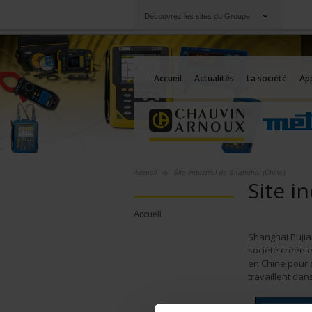
Découvrez les sites du Groupe
Groupe
Sociétés
Chauvin Arnoux
Une offre à votre se
Accueil
Actualités
La société
App
Accueil
Site industriel de Shanghai (Chine)
Site i
Accueil
Shanghai Pujia
société créée e
en Chine pour 
travaillent da