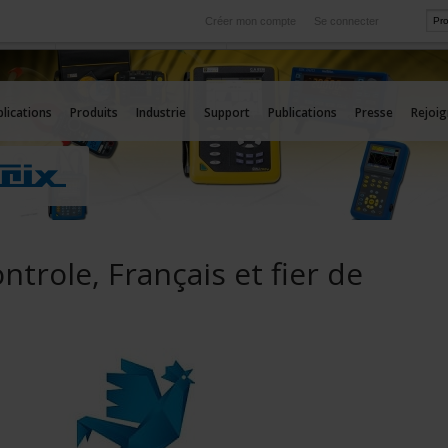
Créer mon compte
Se connecter
International
rvice
Nos filiales à l'étranger
lications
Produits
Industrie
Support
Publications
Presse
Rejoi
ntrole, Français et fier de