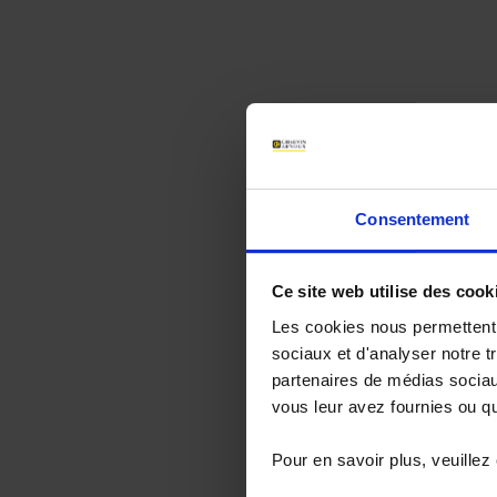
Pour affirmer s
France », Pyroc
Meyzieu (69), d
Lancée en 2017 
Consentement
est de stimuler
rendre aptes 
d’accompagner 
Ce site web utilise des cook
environnementa
Les cookies nous permettent d
Pyrocontrole
sociaux et d'analyser notre t
La French Fa
transition écol
partenaires de médias sociaux
l’international.
vous leur avez fournies ou qu'
Qu’il s’agisse 
et la digitalis
Pour en savoir plus, veuillez
aux nouvelles 
produits que s