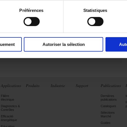
s entreprises, membres de
La
French Fab
,
sont conscientes que leur
r l’adaptation à ces nouveaux paramètres économiques.
Préférences
Statistiques
ormation sur la French Fab, consulter le site internet.
quement
Autoriser la sélection
Aut
Applications
Produits
Industrie
Support
Publications
Filière
Dernières
électrique
publications
Diagnostics &
Catalogues
Contrôles
Sélections
Efficacité
Marché
énergétique
Guides
Education