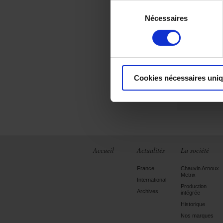
Sélection
l’étranger, le
essor passe pa
Nécessaires
du
consentement
Pour plus d’inf
Cookies nécessaires uni
Accueil
Actualités
La société
France
Chauvin Arnoux
Metrix
International
Production
Archives
intégrée
Historique
Nos marques