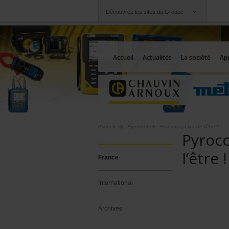
Découvrez les sites du Groupe
Groupe
Sociétés
Chauvin Arnoux
Une offre à votre se
Accueil
Actualités
La société
App
Accueil
Pyrocontrole, Français et fier de l’être !
Pyroco
l’être !
France
International
Archives