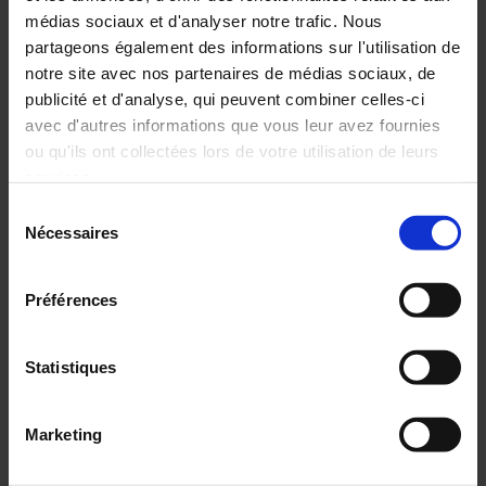
remplacer.
médias sociaux et d'analyser notre trafic. Nous
partageons également des informations sur l'utilisation de
notre site avec nos partenaires de médias sociaux, de
publicité et d'analyse, qui peuvent combiner celles-ci
avec d'autres informations que vous leur avez fournies
ou qu'ils ont collectées lors de votre utilisation de leurs
services.
Sélection
Pour en savoir plus, veuillez consulter notre
politique de
Nécessaires
du
confidentialité
.
consentement
Les instruments de mesure sont conçus pour des tâches spécifiques
Préférences
et ont généralement des caractéristiques techniques et une précision
adaptées à ces tâches. Cependant, l’IA peut être intégrée dans les
instruments de mesure pour améliorer leur fonctionnalité.
Statistiques
Par exemple, les instruments de mesure peuvent être équipés de
capteurs intelligents qui utilisent des techniques d’apprentissage
automatique pour ajuster et calibrer automatiquement les mesures
Marketing
en fonction de l’environnent et des conditions d’utilisation.