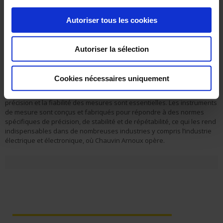
De plus, l’IA peut être utilisée pour analyser et interpréter les données
collectées par ces instruments, permettant une évaluation plus
Autoriser tous les cookies
approfondie des paramètres mesurés. L’IA peut également être
utilisée pour automatiser certaines tâches de mesure, ce qui peut être
utile dans des environnements où des mesure répétitives sont
nécessaires, comme dans les laboratoires ou les usines de
Autoriser la sélection
production. Cela peut contribuer à gagner du temps et à réduire les
erreurs humaines.
Cookies nécessaires uniquement
Cependant, il est important de noter que l’IA ne peut pas remplacer les
instruments de mesure, ne particulier dans les applications où la
précision et la fiabilité des mesures sont essentielles. Les instruments
de mesure sont conçus et fabriqués pour répondre à des normes
spécifiques de précision, de stabilité et de répétabilité, ce qui les rend
indispensables dans de nombreuses industries y compris l’industrie
électrique et électronique, où Chauvin Arnoux opère.