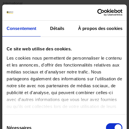
International
Archives
Gridwatch : une supervision
Consentement
Détails
À propos des cookies
complète des postes
électriques avec Gridwatch
Ce site web utilise des cookies.
Les cookies nous permettent de personnaliser le contenu
Dashboard
et les annonces, d'offrir des fonctionnalités relatives aux
médias sociaux et d'analyser notre trafic. Nous
Chauvin Arnoux Energy
propose avec
Gridwatch
une solution
partageons également des informations sur l'utilisation de
dédiée à la
surveillance et à la supervision des postes
notre site avec nos partenaires de médias sociaux, de
électriques HTA/BT
, permettant aux exploitants de disposer d’une
vision claire, centralisée et en temps réel de leurs ouvrages
.
publicité et d'analyse, qui peuvent combiner celles-ci
avec d'autres informations que vous leur avez fournies
Au cœur du dispositif, le
logiciel Gridwatch Dashboard
transforme
ou qu'ils ont collectées lors de votre utilisation de leurs
les données collectées sur le terrain en
indicateurs exploitables
.
Accessible via une application web, il permet de superviser un parc de
services.
postes équipés, d’en suivre l’état de fonctionnement et d’anticiper les
Sélection
situations à risque.
Pour en savoir plus, veuillez consulter notre
politique de
Nécessaires
du