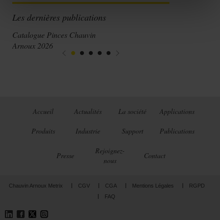
Les dernières publications
Catalogue Pinces Chauvin
Arnoux 2026
Accueil
Actualités
La société
Applications
Produits
Industrie
Support
Publications
Rejoignez-
Presse
Contact
nous
Chauvin Arnoux Metrix
CGV
CGA
Mentions Légales
RGPD
FAQ
LinkedIn
Facebook
Twitter
Instagram