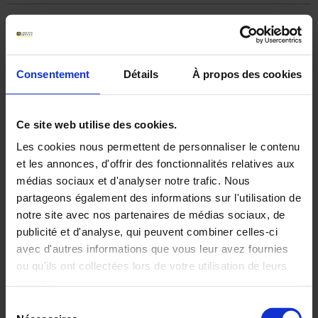
Archives
FOCUS Capteur Multipoint
Consentement
Détails
À propos des cookies
Capteur de température multipoint
Pour réaliser une cartographie multi-températures précise
Ce site web utilise des cookies.
Les cookies nous permettent de personnaliser le contenu
Points forts
et les annonces, d'offrir des fonctionnalités relatives aux
Grande stabilité des mesures
médias sociaux et d'analyser notre trafic. Nous
Jusqu’à 54 points de mesure
Conforme ATEX/IECEx
partageons également des informations sur l'utilisation de
notre site avec nos partenaires de médias sociaux, de
Fonctionnement
publicité et d'analyse, qui peuvent combiner celles-ci
Fixé sur le process par bride, le capteur multipoint
est composé de plusieurs thermocouples, de
avec d'autres informations que vous leur avez fournies
différentes longueurs.
ou qu'ils ont collectées lors de votre utilisation de leurs
Ce montage multipoint permet de réunir des
informations suffisantes sur la gradation
services.
thermique, en nombre et en qualité, pour
cartographier en temps utiles les phénomènes
Sélection
évolutif de l’installation. Selon l’application,
Pour en savoir plus, veuillez consulter notre
politique de