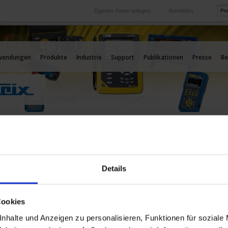
Eigenes Konto anlegen
Anmelden
International
Unsere Auslands-Tochtergesellschaften
wendungen
Produkte
Industrie
Support
Publikationen
Presse
Be
ekontakt
ux Gruppe
Details
pionnet
edex 18
Cookies
5 44 74
nhalte und Anzeigen zu personalisieren, Funktionen für soziale
.epaulard@chauvin-arnoux.com