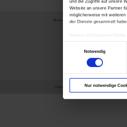
und die Zugriffe auf unsere 
Website an unsere Partner fü
möglicherweise mit weiteren
Home
Neuigkeiten
Konzern
der Dienste gesammelt habe
Frankreich
Chauvin Arnoux
Metrix
Weitere Informationen finden
International
Integrierte
Archiv
Einwilligungsauswahl
Produktion
Firmengeschicht
Notwendig
Unsere Marken
Nur notwendige Cook
Chauvin Arnoux Metrix
AG
GPT
Impre