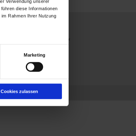
hrer Verwendung unserer
 führen diese Informationen
ie im Rahmen Ihrer Nutzung
Presse
Begleiten Sie
Kontakt
uns
Presse-Infos
Frankreich
Pressestimmen
International
Marketing
am
Cookies zulassen