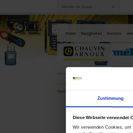
Websites der Gruppe
Gruppe
Unternehmen
Chauvin Arnoux
Angebote für Sie
Home
Neuigkeiten
Konzern
An
Startseite
Pressekontakt
Press
Startseite
Chauvin Arno
Zustimmung
190, rue Cham
75876 PARIS C
Frankreich
Diese Webseite verwendet 
Tel.: (33) 1 44 8
Wir verwenden Cookies, um I
Email:
marlyne