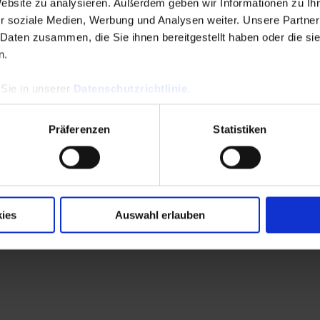
Website zu analysieren. Außerdem geben wir Informationen zu I
r soziale Medien, Werbung und Analysen weiter. Unsere Partner
 Daten zusammen, die Sie ihnen bereitgestellt haben oder die s
Anwendungen
Produkte
Industrie
Support
Publikationen
n.
Anlagentechnik
Kataloge
 Sie in unserer
Datenschutzrichtlinie
.
Untersuchungen
Neueste
und Kontrollen
Veröffentlichungen
Energieeffizienz
Archiv
e
Präferenzen
Statistiken
Bildungswesen
Videos Chauvin
Arnoux
Labor
Wartung
LinkedIn
Facebook
Twitter
Instagr
ies
Auswahl erlauben
ssum / Haftungsausschluss
Datenschutzerklärung
FAQ