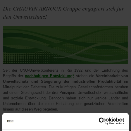
Die CHAUVIN ARNOUX Gruppe engagiert sich für
den Umweltschutz!
Seit der UNO-Umweltkonferenz in Rio 1992 und der Einführung des
Begriffs der
nachhaltigen Entwicklung*
stehen die
Vereinbarkeit von
Umweltschutz und Steigerung der industriellen Produktivität
im
Mittelpunkt der Debatten. Die zukünftigen Gesellschaftsformen beruhen
auf einem Gleichgewicht der drei Prinzipen: Umweltschutz, wirtschaftliche
und soziale Entwicklung. Dennoch haben sich nur wenige Länder und
Unternehmen über die reine Einhaltung der gesetzlichen Vorschriften
hinaus auf diesen Weg begeben.