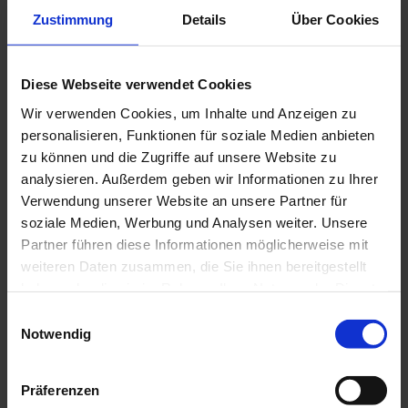
Zustimmung
Details
Über Cookies
Als Industrieunternehmen mit internationaler Reichweite
und stolz
auf 120 Jahre Firmengeschichte mit familiären Wurzeln, engagiert sich
CHAUVIN ARNOUX als Vorreiter auf dem Gebiet der Nachhaltigkeit. Es
Diese Webseite verwendet Cookies
gehört du den grundlegenden Prinzipien unseres Unternehmens, den
zukünftigen Generationen den wirtschaftlichen und ökologischen Rahmen
Wir verwenden Cookies, um Inhalte und Anzeigen zu
zu schaffen, den sie von ihren Eltern erwarten können.
personalisieren, Funktionen für soziale Medien anbieten
zu können und die Zugriffe auf unsere Website zu
analysieren. Außerdem geben wir Informationen zu Ihrer
Verwendung unserer Website an unsere Partner für
soziale Medien, Werbung und Analysen weiter. Unsere
Partner führen diese Informationen möglicherweise mit
weiteren Daten zusammen, die Sie ihnen bereitgestellt
haben oder die sie im Rahmen Ihrer Nutzung der Dienste
gesammelt haben.
Einwilligungsauswahl
Die CHAUVIN ARNOUX Gruppe hat sich daher zum Öko-Design
verpflichtet
, entsprechend den Vorgaben der Umweltnorm
I
SO 14 000
.
Notwendig
Das Ziel ist darin klar festgelegt: die Umweltauswirkungen unserer
Weitere Informationen finden Sie in unserer
Produkte zu verringern.
Datenschutzrichtlinie
.
Präferenzen
Von der Geräteentwicklung
in den Konstruktionsbüros in Paris und