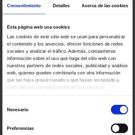
Consentimiento
Detalles
Acerca de las cookies
Esta página web usa cookies
Las cookies de este sitio web se usan para personalizar
el contenido y los anuncios, ofrecer funciones de redes
sociales y analizar el tráfico. Además, compartimos
información sobre el uso que haga del sitio web con
nuestros partners de redes sociales, publicidad y análisis
Sélection Enseignement et Laboratoire Chauvin Arnoux 2026
web, quienes pueden combinarla con otra información
que les haya proporcionado o que hayan recopilado a
partir del uso que haya hecho de sus servicios.
Para más información, consulte nuestra
política de
Selección
Sélection Industrie
privacidad
.
Necesario
de
consentimiento
Preferencias