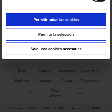
User manual in Russian.
User manual in Swedish.
User manual in Chinese.
Quick start guides :
Permitir todas las cookies
Quick start guide in Czech.
Quick start guide in Finnish.
Quick start guide Dutch.
Permitir la selección
Quick start guide in Polish.
Quick start guide in Romanian.
Quick start guide in Russian.
Quick start guide in Swedish.
Solo usar cookies necesarias
Quick start guide in Chinese.
Inicio
Noticias
La empresa
Aplicaciones
Productos
Industria
Soporte
Publicaciones
Únete a
Prensa
Contacto
nosotros
Chauvin Arnoux Metrix
CGV
GPT
Aviso legal
RGPD