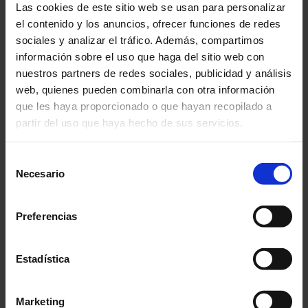
Las cookies de este sitio web se usan para personalizar
Utilisateur :
Akli BOUARABA
el contenido y los anuncios, ofrecer funciones de redes
Thème :
Utilización de los instrumentos
sociales y analizar el tráfico. Además, compartimos
información sobre el uso que haga del sitio web con
Catégorie :
Analizadores de potencias, energías, perturbaciones
nuestros partners de redes sociales, publicidad y análisis
Sous-catégorie :
Analizadores Calidad Potencia - Energía Qualistar
web, quienes pueden combinarla con otra información
Produit :
que les haya proporcionado o que hayan recopilado a
partir del uso que haya hecho de sus servicios.
Question :
03/05/2024
Para más información, consulte nuestra
política de
Hello, I need the user manual and quick start guide for the CA 8345 in languages
Selección
other than those offered on the site. Is it possible to get them ?
privacidad
.
Necesario
de
Réponse :
03/05/2024
consentimiento
Hello,
Preferencias
There are other languages for the CA 8345 user manual and quick start guides.
User manuals :
Estadística
User manual in Czech.
User manual in Finnish.
User manual in Dutch.
User manual in Polish.
Marketing
User manual in Romanian.