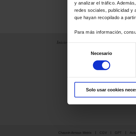
y analizar el tráfico. Ademá
redes sociales, publicidad y
que hayan recopilado a parti
Para más información, consu
Inicio
Noticias
La empresa
Selección
Necesario
de
Archivos
Chauvin Arnoux
Metrix
consentimiento
Francia
Producción
Internacional
integrada
Historial
Nuestras
marcas
Solo usar cookies nece
Chauvin Arnoux Metrix
CGV
GPT
Avis