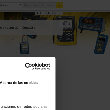
FR
EN
IT
ES
DE
e a nosotros
Contacto
Acerca de las cookies
 funciones de redes sociales