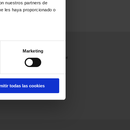
con nuestros partners de
ue les haya proporcionado o
Prensa
Únete a
Contacto
nosotros
Marketing
Comunicados
Francia
de prensa
Internacional
Resumen de
prensa
mitir todas las cookies