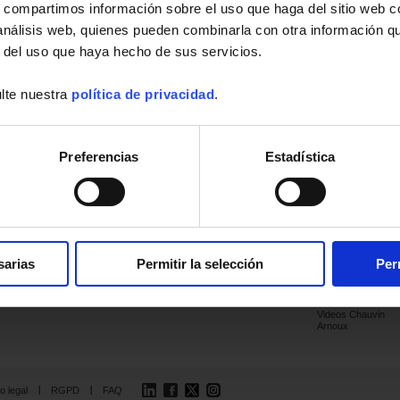
s, compartimos información sobre el uso que haga del sitio web 
 análisis web, quienes pueden combinarla con otra información q
r del uso que haya hecho de sus servicios.
lte nuestra
política de privacidad
.
Aplicaciones
Productos
Industria
Soporte
Publicaciones
Preferencias
Estadística
Sector eléctrico
Últimas
publicaciones
Diagnósticos y
Controles
Catálogos
Eficiencia
Guías
energética
Notas de
Educación
aplicación
Laboratorio
Folletos
sarias
Permitir la selección
Per
institucionales
Mantenimiento
Archivos
Videos Chauvin
Arnoux
LinkedIn
Facebook
Twitter
Instagram
o legal
RGPD
FAQ