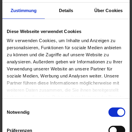
Zustimmung
Details
Über Cookies
Diese Webseite verwendet Cookies
Disposer d’un système météo déporté
(1.09 mo)
Wir verwenden Cookies, um Inhalte und Anzeigen zu
personalisieren, Funktionen für soziale Medien anbieten
zu können und die Zugriffe auf unsere Website zu
analysieren. Außerdem geben wir Informationen zu Ihrer
Verwendung unserer Website an unsere Partner für
soziale Medien, Werbung und Analysen weiter. Unsere
Qualification de la qualité de l'énergie
(1.19 mo)
Partner führen diese Informationen möglicherweise mit
weiteren Daten zusammen, die Sie ihnen bereitgestellt
haben oder die sie im Rahmen Ihrer Nutzung der Dienste
gesammelt haben.
Einwilligungsauswahl
Notwendig
Weitere Informationen finden Sie in unserer
Corréler consommation d'énergie et température
Datenschutzrichtlinie
.
(405.42 ko)
Präferenzen