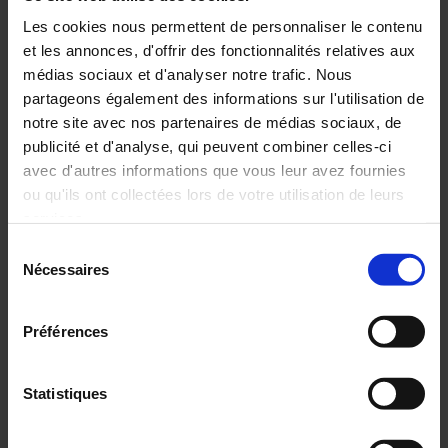
Les cookies nous permettent de personnaliser le contenu
et les annonces, d'offrir des fonctionnalités relatives aux
médias sociaux et d'analyser notre trafic. Nous
Forum Labo, venez nous rencontrer.
partageons également des informations sur l'utilisation de
Forum labo 2024, l'occasion de découvrir nos gammes d'appareils
notre site avec nos partenaires de médias sociaux, de
de mesures électrochimiques, climatiques et d'environnement.
publicité et d'analyse, qui peuvent combiner celles-ci
Venez nous rencontrer sur le stand C04.
avec d'autres informations que vous leur avez fournies
ou qu'ils ont collectées lors de votre utilisation de leurs
Lire l'article complet
services.
Sélection
25 mar 2024
Pour en savoir plus, veuillez consulter notre
politique de
Nécessaires
du
confidentialité
.
consentement
Préférences
Catalogues 2023 - 2024
Statistiques
Vous avez besoin d'un appareil de mesure ? Nous avons
certainement ce qu'il vous faut : testeur, DDT/VAT, multimètre,