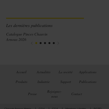
Les dernières publications
Catalogue Pinces Chauvin
Arnoux 2026
Accueil
Actualités
La société
Applications
Produits
Industrie
Support
Publications
Rejoignez-
Presse
Contact
nous
Chauvin Arnoux Metrix
CGV
CGA
Mentions Légales
RGPD