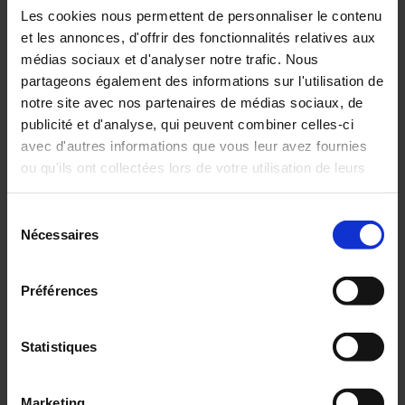
italienne pour les instruments de mesure du
Les cookies nous permettent de personnaliser le contenu
groupe Chauvin Arnoux.
et les annonces, d'offrir des fonctionnalités relatives aux
médias sociaux et d'analyser notre trafic. Nous
Lire l'article complet
partageons également des informations sur l'utilisation de
notre site avec nos partenaires de médias sociaux, de
publicité et d'analyse, qui peuvent combiner celles-ci
19 mai 2020
avec d'autres informations que vous leur avez fournies
ou qu'ils ont collectées lors de votre utilisation de leurs
services.
Sélection
Pour en savoir plus, veuillez consulter notre
politique de
Nécessaires
du
Chauvin Arnoux à vos côtés pour vos projets
confidentialité
.
consentement
Le groupe Chauvin Arnoux et ses sociétés bâtissent avec Vous la
Préférences
reprise économique
Lire l'article complet
Statistiques
01 sep 2017
Marketing