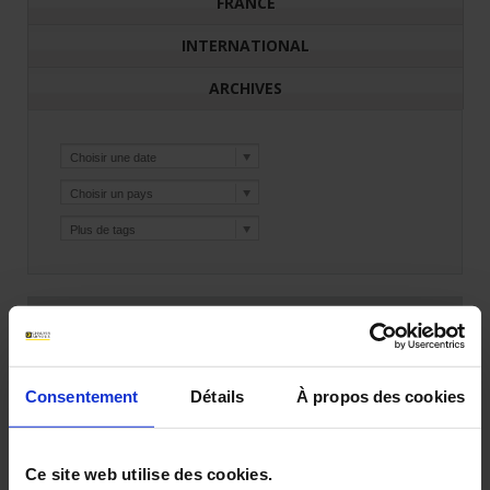
FRANCE
INTERNATIONAL
ARCHIVES
25 juil 2025
AMRA fête ses 50 ans !
Consentement
Détails
À propos des cookies
Fondée en 1975, AMRA a pour mission d’être
un acteur de premier plan dans la fabrication
et la commercialisation de relais
Ce site web utilise des cookies.
électromécaniques, et de devenir la référence