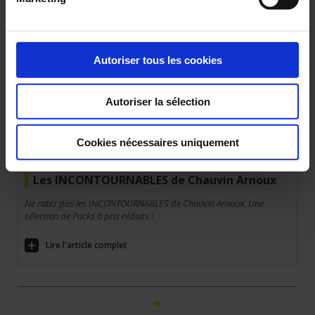
Chauvin Arnoux Les INCONTOURNABLES
N'attendez plus, découvrez la nouvelle promo Chauvin Arnoux et
choississez le pack qui correspond à vos attentes à Prix Promo ! A
Autoriser tous les cookies
découvrir sans plus attendre.
Lire l'article complet
Autoriser la sélection
Les Incontournables (2.77 mo)
Cookies nécessaires uniquement
02 fév 2017
Les INCONTOURNABLES de Chauvin Arnoux
Ne ratez pas les INCONTOURNABLES de Chauvin Arnoux. Une
sélection de Packs à prix réduits !
Lire l'article complet
1