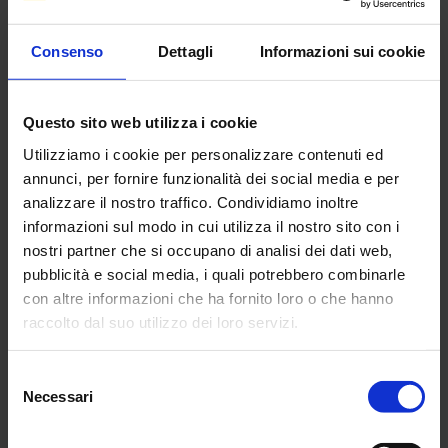
la certificazione "Energy
Consenso
Dettagli
Informazioni sui cookie
Technology List Approval"
I Qualistar + C.A 8336, PEL102/103, C.A 8230 e le
Questo sito web utilizza i cookie
pinze di potenza F407 & F607 hanno appena
Utilizziamo i cookie per personalizzare contenuti ed
ricevuto la certificazione per integrazione nella
annunci, per fornire funzionalità dei social media e per
lista delle tecnologie dell'energia (Energy
analizzare il nostro traffico. Condividiamo inoltre
Technology List - ETL) elaborata dall’Azienda
informazioni sul modo in cui utilizza il nostro sito con i
nostri partner che si occupano di analisi dei dati web,
Carbon Trust.
pubblicità e social media, i quali potrebbero combinarle
con altre informazioni che ha fornito loro o che hanno
Creata al fine di permettere alle imprese del
Regno Unito di dedurre dai loro benefici
raccolto dal suo utilizzo dei loro servizi.
imponibili il costo dei prodotti d'economia
d'energia nell’ambito di un programma di
Per maggiori informazioni, si rimanda alla nostra
politica
dotazione agli ammortamenti energetici,
Selezione
questa lista è mantenuta da
Carbon Trust
per conto del
governo
di confidenzialità
.
Necessari
del
britannico
.
consenso
La lista ETL compendia i 17000 migliori prodotti di risparmio energetico