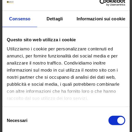
password dimenticata
Consenso
Dettagli
Informazioni sui cookie
AREA ACCOUNT PERSONALE
Questo sito web utilizza i cookie
NUOVO UTENTE
Utilizziamo i cookie per personalizzare contenuti ed
annunci, per fornire funzionalità dei social media e per
Create un account per gestire
analizzare il nostro traffico. Condividiamo inoltre
facilmente i vostri contenuti e per
approfittare di tutti i vantaggi offerti dai
informazioni sul modo in cui utilizza il nostro sito con i
siti del gruppo Chauvin Arnoux.
nostri partner che si occupano di analisi dei dati web,
pubblicità e social media, i quali potrebbero combinarle
con altre informazioni che ha fornito loro o che hanno
Create l'account
raccolto dal suo utilizzo dei loro servizi.
Per maggiori informazioni, si rimanda alla nostra
politica
Selezione
di confidenzialità
.
Necessari
del
UTENTE GIÀ REGISTRATO
consenso