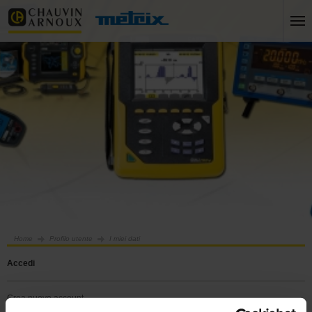
Home
Profilo utente
I miei dati
accedi
crea nuovo account