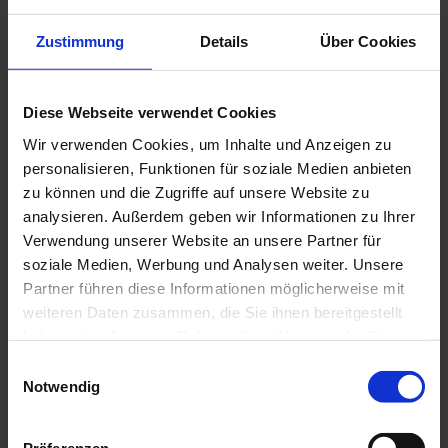
Von der Kundenbetreuung bis zur Einrichtung einer
Zustimmung
Details
Über Cookies
kundenorientierten Qualitätspolitik.
Die
CHAUVIN ARNOUX Gruppe hat sich die Kundenzufriedenheit
Diese Webseite verwendet Cookies
als vorrangiges Ziel gesetzt
. Sie bildet den Grund unseres Daseins
und ist Vorraussetzung für den Bestand unseres Unternehmens.
Wir verwenden Cookies, um Inhalte und Anzeigen zu
Nach mehr als 120 Jahren Unternehmensgeschichte behält Chauvin
personalisieren, Funktionen für soziale Medien anbieten
Arnoux den hohen Qualitätsanspruch für seine Erzeugnisse und
zu können und die Zugriffe auf unsere Website zu
Dienstleistungen bei, ebenso wie die Qualität der Beziehungen zu
jedem einzelnen Kunden und des Dialogs mit ihnen.
analysieren. Außerdem geben wir Informationen zu Ihrer
Verwendung unserer Website an unsere Partner für
soziale Medien, Werbung und Analysen weiter. Unsere
Partner führen diese Informationen möglicherweise mit
weiteren Daten zusammen, die Sie ihnen bereitgestellt
haben oder die sie im Rahmen Ihrer Nutzung der Dienste
gesammelt haben.
Einwilligungsauswahl
Notwendig
Weitere Informationen finden Sie in unserer
Datenschutzrichtlinie
.